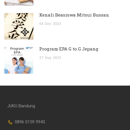
Kenali Beasiswa Mitsui Bussan
04
Dec
2023
Program EPA G to G Jepang
27
Sep
2023
JUKU Bandung
0896 0159 9943