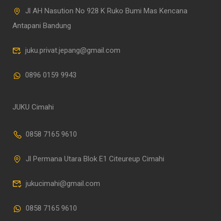
Jl AH Nasution No 928 K Ruko Bumi Mas Kencana
Antapani Bandung
juku.privat.jepang@gmail.com
0896 0159 9943
JUKU Cimahi
0858 7165 9610
Jl Permana Utara Blok E1 Citeureup Cimahi
jukucimahi@gmail.com
0858 7165 9610