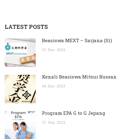
LATEST POSTS
Beasiswa MEXT – Sarjana (S1)
07
Dec
2023
Kenali Beasiswa Mitsui Bussan
04
Dec
2023
Program EPA G to G Jepang
27
Sep
2023