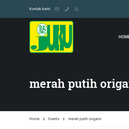
Kontak kami:
HOM
merah putih orig
Home
Events
merah putih origami