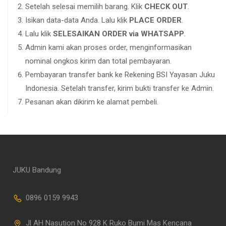
Setelah selesai memilih barang. Klik
CHECK OUT
.
Isikan data-data Anda. Lalu klik
PLACE ORDER
.
Lalu klik
SELESAIKAN ORDER via WHATSAPP
.
Admin kami akan proses order, menginformasikan
nominal ongkos kirim dan total pembayaran.
Pembayaran transfer bank ke Rekening BSI Yayasan Juku
Indonesia. Setelah transfer, kirim bukti transfer ke Admin.
Pesanan akan dikirim ke alamat pembeli.
JUKU Bandung
0896 0159 9943
Jl AH Nasution No 928 K Ruko Bumi Mas Kencana