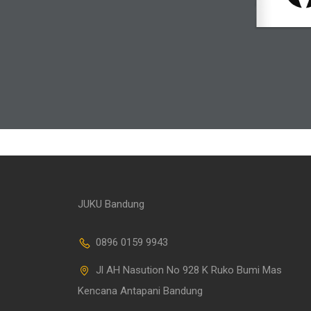
JUKU Bandung
0896 0159 9943
Jl AH Nasution No 928 K Ruko Bumi Mas
Kencana Antapani Bandung