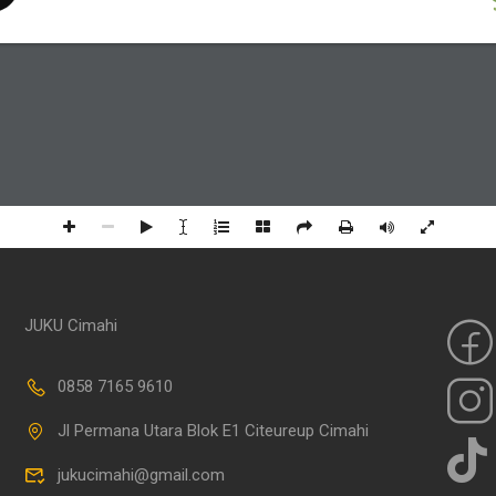
JUKU Cimahi
0858 7165 9610
Jl Permana Utara Blok E1 Citeureup Cimahi
jukucimahi@gmail.com