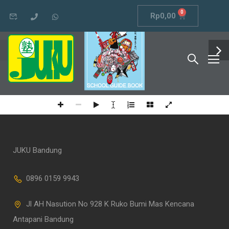
1 / 11
0
BELAJAR
Rp
0,00
DI
JEPANG
!
夢
に
は
、
妥
協
し
た
く
な
い
。
SCHOOL GUIDE BOOK
JUKU Bandung
0896 0159 9943
Jl AH Nasution No 928 K Ruko Bumi Mas Kencana
Antapani Bandung